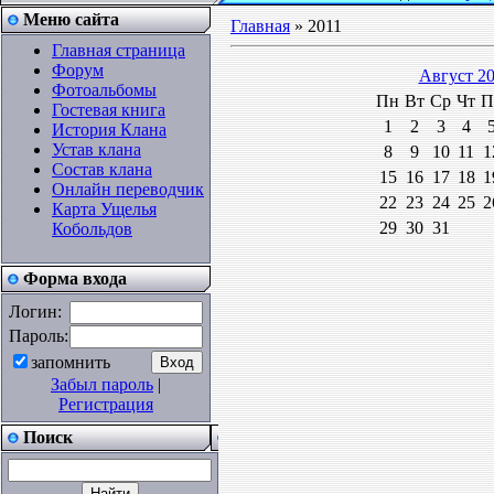
Меню сайта
Главная
»
2011
Главная страница
Форум
Август 2
Фотоальбомы
Пн
Вт
Ср
Чт
П
Гостевая книга
1
2
3
4
История Клана
Устав клана
8
9
10
11
1
Состав клана
15
16
17
18
1
Онлайн переводчик
22
23
24
25
2
Карта Ущелья
29
30
31
Кобольдов
Форма входа
Логин:
Пароль:
запомнить
Забыл пароль
|
Регистрация
Поиск